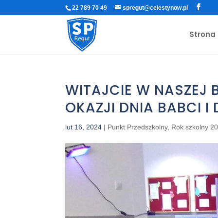
22 789 70 49
spregut@celestynow.pl
Strona
WITAJCIE W NASZEJ B
OKAZJI DNIA BABCI I
lut 16, 2024
|
Punkt Przedszkolny
,
Rok szkolny 2