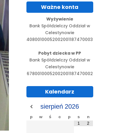
Ważne konta
Wyżywienie
Bank Spółdzielczy Oddział w
Celestynowie
40800100052002001187470003
Pobyt dziecka w PP
Bank Spółdzielczy Oddział w
Celestynowie
67800100052002001187470002
Kalendarz
sierpień
2026
p
w
ś
c
p
s
n
1
2