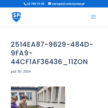
22 789 70 49
spregut@celestynow.pl
2514EA87-9629-484D-
9FA9-
44CF1AF36436_11ZON
paź 30, 2024