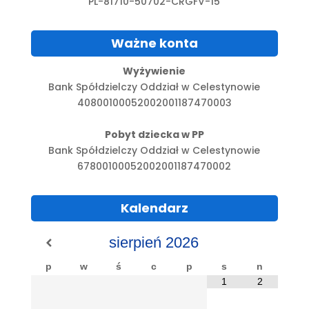
PL-81710-50702-CRGFV-15
Ważne konta
Wyżywienie
Bank Spółdzielczy Oddział w Celestynowie
40800100052002001187470003
Pobyt dziecka w PP
Bank Spółdzielczy Oddział w Celestynowie
67800100052002001187470002
Kalendarz
sierpień
2026
p
w
ś
c
p
s
n
1
2