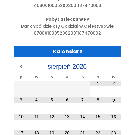
40800100052002001187470003
Pobyt dziecka w PP
Bank Spółdzielczy Oddział w Celestynowie
67800100052002001187470002
Kalendarz
sierpień
2026
p
w
ś
c
p
s
n
1
2
3
4
5
6
7
8
9
10
11
12
13
14
15
16
17
18
19
20
21
22
23