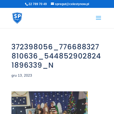
22 789 70 49
spregut@celestynow.pl
372398056_776688327
810636_544852902824
1896339_N
gru 13, 2023