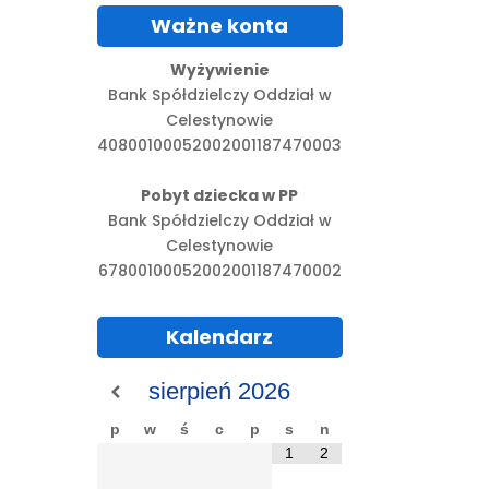
Ważne konta
Wyżywienie
Bank Spółdzielczy Oddział w
Celestynowie
40800100052002001187470003
Pobyt dziecka w PP
Bank Spółdzielczy Oddział w
Celestynowie
67800100052002001187470002
Kalendarz
sierpień
2026
p
w
ś
c
p
s
n
1
2