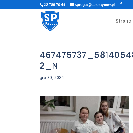
22 789 70 49
spregut@celestynow.pl
Strona
467475737_5814054
2_N
gru 20, 2024