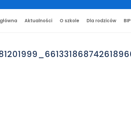
 główna
Aktualności
O szkole
Dla rodziców
BIP
81201999_66133186874261896