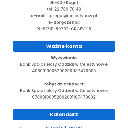
05-430 Regut
tel. 22 789 70 49
e-mail:
spregut@celestynow.pl
e-doręczenia:
PL-81710-50702-CRGFV-15
Ważne konta
Wyżywienie
Bank Spółdzielczy Oddział w Celestynowie
40800100052002001187470003
Pobyt dziecka w PP
Bank Spółdzielczy Oddział w Celestynowie
67800100052002001187470002
Kalendarz