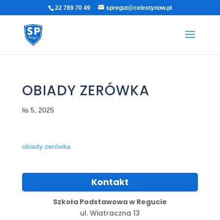
22 789 70 49
spregut@celestynow.pl
OBIADY ZERÓWKA
lis 5, 2025
obiady zerówka
Kontakt
Szkoła Podstawowa w Regucie
ul. Wiatraczna 13