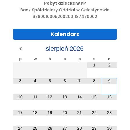
Pobyt dziecka w PP
Bank Spółdzielczy Oddział w Celestynowie
67800100052002001187470002
Kalendarz
sierpień
2026
p
w
ś
c
p
s
n
1
2
3
4
5
6
7
8
9
10
11
12
13
14
15
16
17
18
19
20
21
22
23
24
25
26
27
28
29
30