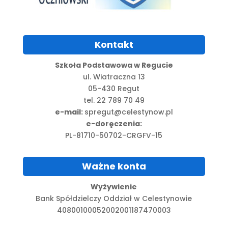
Kontakt
Szkoła Podstawowa w Regucie
ul. Wiatraczna 13
05-430 Regut
tel. 22 789 70 49
e-mail:
spregut@celestynow.pl
e-doręczenia:
PL-81710-50702-CRGFV-15
Ważne konta
Wyżywienie
Bank Spółdzielczy Oddział w Celestynowie
40800100052002001187470003